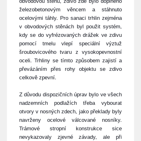
obvodovou stěnu, zdivo zde bylo doplněno
železobetonovým věncem a stáhnuto
ocelovými táhly. Pro sanaci trhlin zejména
v obvodových stěnách byl použit systém,
kdy se do vyfrézovaných drážek ve zdivu
pomocí tmelu vlepí speciální výztuž
šroubovicového tvaru z vysokopevnostní
oceli. Trhliny se tímto způsobem zajistí a
převázáním přes rohy objektu se zdivo
celkově zpevní.
Z důvodu dispozičních úprav bylo ve všech
nadzemních podlažích třeba vybourat
otvory v nosných zdech, jako překlady byly
navrženy ocelové válcované nosníky.
Trámové stropní konstrukce sice
nevykazovaly zjevné závady, ale při