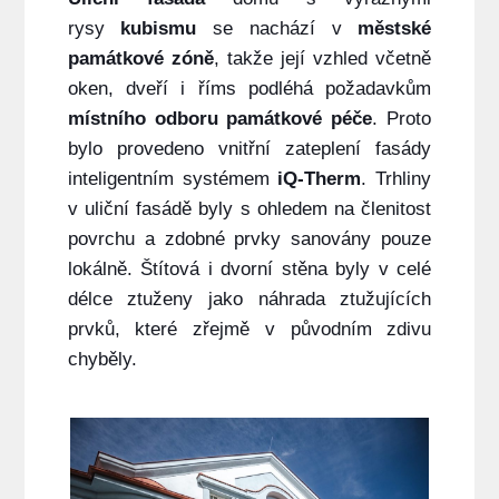
rysy
kubismu
se nachází v
městské
památkové zóně
, takže její vzhled včetně
oken, dveří i říms podléhá požadavkům
místního odboru památkové péče
. Proto
bylo provedeno vnitřní zateplení fasády
inteligentním systémem
iQ-Therm
. Trhliny
v uliční fasádě byly s ohledem na členitost
povrchu a zdobné prvky sanovány pouze
lokálně. Štítová i dvorní stěna byly v celé
délce ztuženy jako náhrada ztužujících
prvků, které zřejmě v původním zdivu
chyběly.