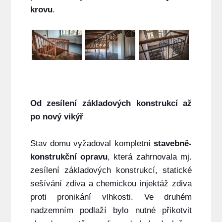
krovu
.
Od zesílení základových konstrukcí až
po nový vikýř
Stav domu vyžadoval kompletní
stavebně-
konstrukční opravu
, která zahrnovala mj.
zesílení základových konstrukcí, statické
sešívání zdiva a chemickou injektáž zdiva
proti pronikání vlhkosti. Ve druhém
nadzemním podlaží bylo nutné přikotvit