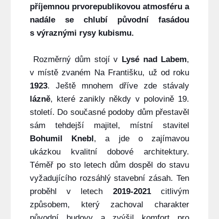
příjemnou prvorepublikovou atmosféru a
nadále se chlubí původní fasádou
s výraznými rysy kubismu.
Rozměrný dům stojí v
Lysé nad Labem
,
v místě zvaném Na Františku, už od roku
1923
. Ještě mnohem dříve zde stávaly
lázně
, které zanikly někdy v polovině 19.
století. Do současné podoby dům přestavěl
sám tehdejší majitel, místní stavitel
Bohumil Knebl
, a jde o zajímavou
ukázkou kvalitní dobové architektury.
Téměř po sto letech dům dospěl do stavu
vyžadujícího rozsáhlý stavební zásah. Ten
proběhl v letech
2019-2021
citlivým
způsobem, který zachoval charakter
původní budovy a zvýšil komfort pro