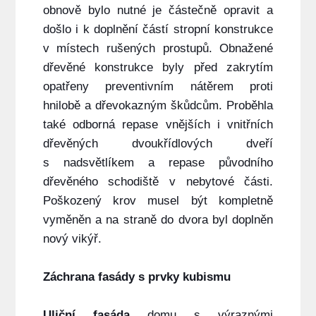
obnově bylo nutné je částečně opravit a
došlo i k doplnění částí stropní konstrukce
v místech rušených prostupů. Obnažené
dřevěné konstrukce byly před zakrytím
opatřeny preventivním nátěrem proti
hnilobě a dřevokazným škůdcům. Proběhla
také odborná repase vnějších i vnitřních
dřevěných dvoukřídlových dveří
s nadsvětlíkem a repase původního
dřevěného schodiště v nebytové části.
Poškozený krov musel být kompletně
vyměněn a na straně do dvora byl doplněn
nový vikýř.
Záchrana fasády s prvky kubismu
Uliční fasáda
domu s výraznými