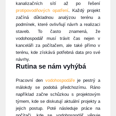
kanalizačních sítí až po řešení
protipovodňových opatření
. Každý projekt
začíná důkladnou analýzou terénu a
podmínek, které ovlivňují návrh a realizaci
staveb. To často znamená, že
vodohospodář musí trávit čas nejen v
kanceláři za počítačem, ale také přímo v
terénu, kde získává potřebná data pro své
návrhy.
Rutina se nám vyhýbá
Pracovní den
vodohospodáře
je pestrý a
málokdy se podobá předchozímu. Ráno
například začne schůzkou s projektovým
týmem, kde se diskutují aktuální projekty a
jejich postup. Poté následuje práce na
počítači, kde se vodohospodář věnuje