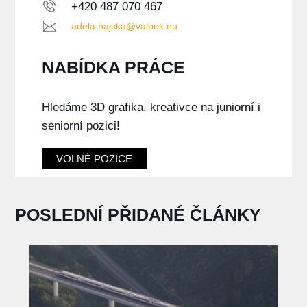
+420 487 070 467
adela.hajska@valbek.eu
NABÍDKA PRÁCE
Hledáme 3D grafika, kreativce na juniorní i
seniorní pozici!
VOLNÉ POZICE
POSLEDNÍ PŘIDANÉ ČLÁNKY