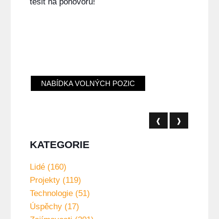
těšit na pohovoru!
NABÍDKA VOLNÝCH POZIC
❰
❱
KATEGORIE
Lidé (160)
Projekty (119)
Technologie (51)
Úspěchy (17)