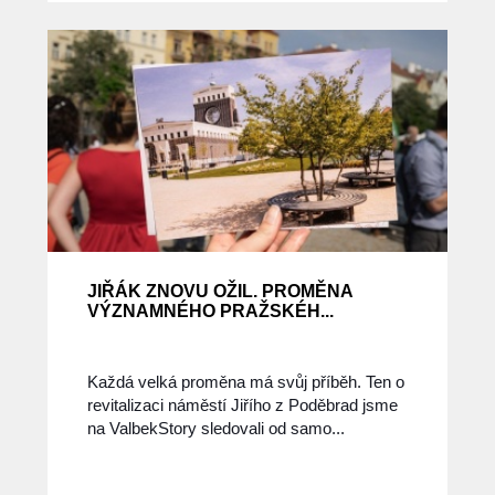
JIŘÁK ZNOVU OŽIL. PROMĚNA
VÝZNAMNÉHO PRAŽSKÉH...
Každá velká proměna má svůj příběh. Ten o
revitalizaci náměstí Jiřího z Poděbrad jsme
na ValbekStory sledovali od samo...