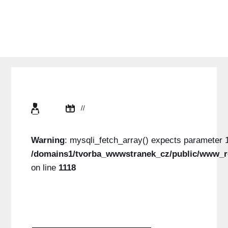
//
Warning
: mysqli_fetch_array() expects parameter 1
/domains1/tvorba_wwwstranek_cz/public/www_r
on line
1118