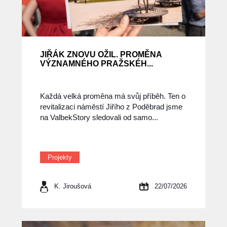
JIŘÁK ZNOVU OŽIL. PROMĚNA
VÝZNAMNÉHO PRAŽSKÉH...
Každá velká proměna má svůj příběh. Ten o
revitalizaci náměstí Jiřího z Poděbrad jsme
na ValbekStory sledovali od samo...
Projekty
K. Jiroušová
22/07/2026