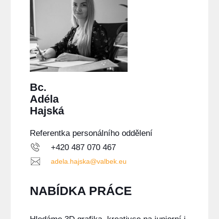
Bc.
Adéla
Hajská
Referentka personálního oddělení
+420 487 070 467
adela.hajska@valbek.eu
NABÍDKA PRÁCE