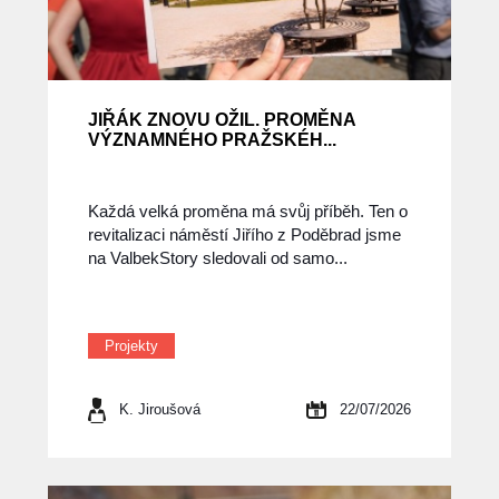
JIŘÁK ZNOVU OŽIL. PROMĚNA
VÝZNAMNÉHO PRAŽSKÉH...
Každá velká proměna má svůj příběh. Ten o
revitalizaci náměstí Jiřího z Poděbrad jsme
na ValbekStory sledovali od samo...
Projekty
K. Jiroušová
22/07/2026