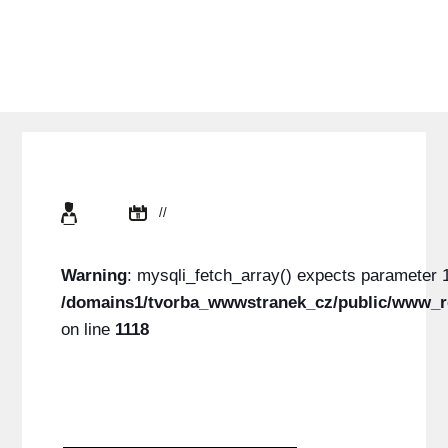
//
Warning
: mysqli_fetch_array() expects parameter 1
/domains1/tvorba_wwwstranek_cz/public/www_r
on line
1118