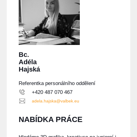
Bc.
Adéla
Hajská
Referentka personálního oddělení
+420 487 070 467
adela.hajska@valbek.eu
NABÍDKA PRÁCE