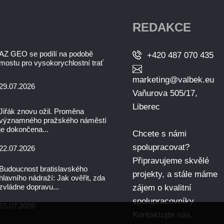
REDAKCE
AZ GEO se podílí na podobě
+420 487 070 435
mostu pro vysokorychlostní trať
marketing@valbek.eu
29.07.2026
Vaňurova 505/17,
Liberec
Jiřák znovu ožil. Proměna
významného pražského náměstí
je dokončena...
Chcete s námi
spolupracovat?
22.07.2026
Připravujeme skvělé
Budoucnost bratislavského
projekty, a stále máme
hlavního nádraží: Jak ověřit, zda
zvládne dopravu...
zájem o kvalitní
spolupracovníky.
15.07.2026
Kontaktujte nás
.