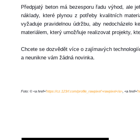
Předpjatý beton má bezesporu řadu výhod, ale jeh
náklady, které plynou z potřeby kvalitních mater
vyžaduje pravidelnou údržbu, aby nedocházelo ke
materiálem, který umožňuje realizovat projekty, kt
Chcete se dozvědět více o zajímavých technologií
a neunikne vám žádná novinka.
Foto: © <a href='
https://cz.123rf.com/profile_rawpixel'>rawpixel</a>
, <a href='
h