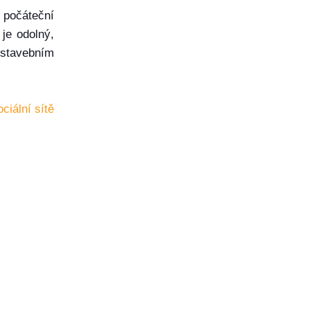
í počáteční
je odolný,
 stavebním
ociální sítě