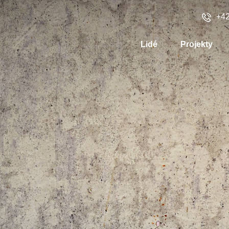
+42
Lidé
Projekty