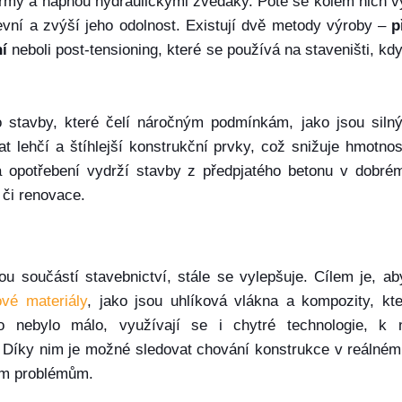
rmy a napnou hydraulickými zvedáky. Poté se kolem nich vy
pevní a zvýší jeho odolnost. Existují dvě metody výroby –
p
í
neboli post-tensioning, které se používá na staveništi, kd
ro stavby, které čelí náročným podmínkám, jako jsou silný
 lehčí a štíhlejší konstrukční prvky, což snižuje hmotnos
i a opotřebení vydrží stavby z předpjatého betonu v dobré
 či renovace.
u součástí stavebnictví, stále se vylepšuje. Cílem je, ab
ové materiály
, jako jsou uhlíková vlákna a kompozity, kte
 nebylo málo, využívají se i chytré technologie, k 
 Díky nim je možné sledovat chování konstrukce v reálném
ým problémům.