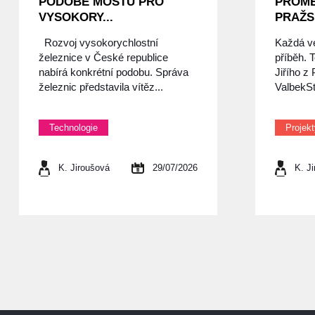
PODOBĚ MOSTU PRO
PROM
VYSOKORY...
PRAŽS
Rozvoj vysokorychlostní
Každá v
železnice v České republice
příběh. T
nabírá konkrétní podobu. Správa
Jiřího z
železnic představila vítěz...
ValbekSt
Technologie
Projek
K. Jiroušová
29/07/2026
K. J