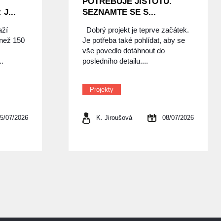
POTŘEBUJE JISTOTU.
J...
SEZNAMTE SE S...
aží
Dobrý projekt je teprve začátek.
 než 150
Je potřeba také pohlídat, aby se
vše povedlo dotáhnout do
..
posledního detailu....
Projekty
5/07/2026
K. Jiroušová
08/07/2026