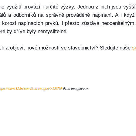
o využití provází i určité výzvy. Jednou z nich jsou vyšš
iálů a odborníků na správně prováděné napínání. A i když 
 korozi napínacích prvků. I přesto zůstává neocenitelným
eré by dříve byly nemyslitelné.
ch a objevit nové možnosti ve stavebnictví? Sledujte naše
s
ttps://www.123rf.com/free-images/'>123RF
Free Images</a>