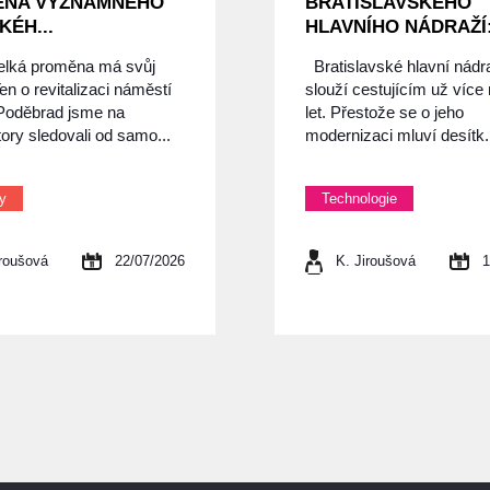
ĚNA VÝZNAMNÉHO
BRATISLAVSKÉHO
KÉH...
HLAVNÍHO NÁDRAŽÍ: 
elká proměna má svůj
Bratislavské hlavní nádr
en o revitalizaci náměstí
slouží cestujícím už více
 Poděbrad jsme na
let. Přestože se o jeho
ory sledovali od samo...
modernizaci mluví desítk.
ty
Technologie
iroušová
22/07/2026
K. Jiroušová
1