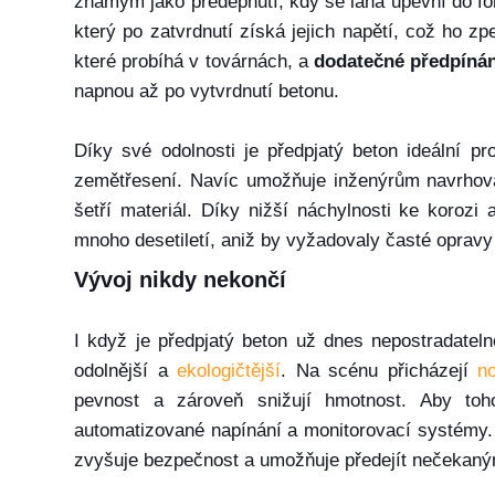
známým jako předepnutí, kdy se lana upevní do fo
který po zatvrdnutí získá jejich napětí, což ho z
které probíhá v továrnách, a
dodatečné předpínán
napnou až po vytvrdnutí betonu.
Díky své odolnosti je předpjatý beton ideální p
zemětřesení. Navíc umožňuje inženýrům navrhovat
šetří materiál. Díky nižší náchylnosti ke koroz
mnoho desetiletí, aniž by vyžadovaly časté opravy
Vývoj nikdy nekončí
I když je předpjatý beton už dnes nepostradatelno
odolnější a
ekologičtější
. Na scénu přicházejí
n
pevnost a zároveň snižují hmotnost. Aby toho
automatizované napínání a monitorovací systémy.
zvyšuje bezpečnost a umožňuje předejít nečekan