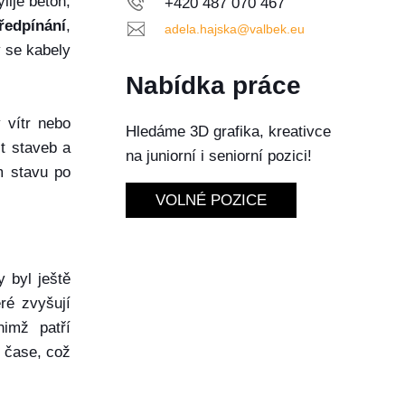
lije beton,
+420 487 070 467
ředpínání
,
adela.hajska@valbek.eu
y se kabely
Nabídka práce
 vítr nebo
Hledáme 3D grafika, kreativce
t staveb a
na juniorní i seniorní pozici!
m stavu po
VOLNÉ POZICE
y byl ještě
ré zvyšují
nimž patří
 čase, což