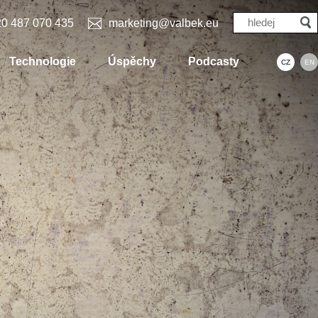
0 487 070 435
marketing@valbek.eu
Technologie
Úspěchy
Podcasty
CZ
EN