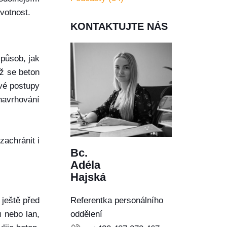
votnost.
KONTAKTUJTE NÁS
způsob, jak
yž se beton
vé postupy
 navrhování
zachránit i
Bc.
Adéla
Hajská
 ještě před
Referentka personálního
 nebo lan,
oddělení