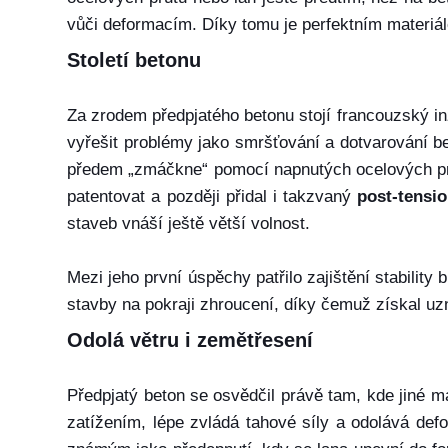
vůči deformacím. Díky tomu je perfektním materiál
Století betonu
Za zrodem předpjatého betonu stojí francouzský i
vyřešit problémy jako smršťování a dotvarování be
předem „zmáčkne“ pomocí napnutých ocelových pr
patentovat a později přidal i takzvaný
post-tensi
staveb vnáší ještě větší volnost.
Mezi jeho první úspěchy patřilo zajištění stability
stavby na pokraji zhroucení, díky čemuž získal uzn
Odolá větru i zemětřesení
Předpjatý beton se osvědčil právě tam, kde jiné mat
zatížením, lépe zvládá tahové síly a odolává de