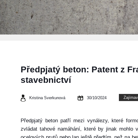
Předpjatý beton: Patent z Fr
stavebnictví
Zajímav
Kristina Sverkunová
30/10/2024
Předpjatý beton patří mezi vynálezy, které form
zvládat tahové namáhání, které by jinak mohlo v
ocelových prutů nebo lan ještě předtím, než na be