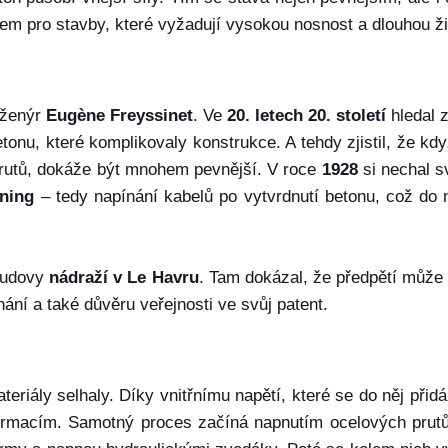
em pro stavby, které vyžadují vysokou nosnost a dlouhou ži
nženýr
Eugène Freyssinet
. Ve
20. letech 20. století
hledal 
tonu, které komplikovaly konstrukce. A tehdy zjistil, že kd
utů, dokáže být mnohem pevnější. V roce
1928
si nechal s
oning
– tedy napínání kabelů po vytvrdnutí betonu, což do
 budovy
nádraží v Le Havru
. Tam dokázal, že předpětí může 
ání a také důvěru veřejnosti ve svůj patent.
eriály selhaly. Díky vnitřnímu napětí, které se do něj přidá
formacím. Samotný proces začíná napnutím ocelových prutů