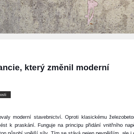
ancie, který změnil moderní
osti
ovaly moderní stavebnictví. Oproti klasickému železobet
ést k praskání. Funguje na principu přidání vnitřního nap
ton působí vnější síly. Tím se stává nejen pevnějším, ale i