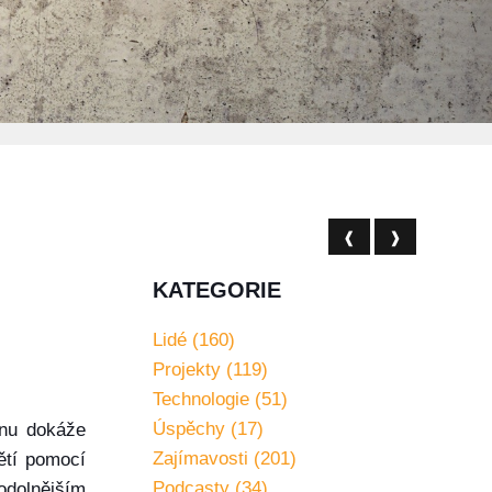
❰
❱
KATEGORIE
Lidé (160)
Projekty (119)
Technologie (51)
Úspěchy (17)
onu dokáže
Zajímavosti (201)
ětí pomocí
Podcasty (34)
 odolnějším