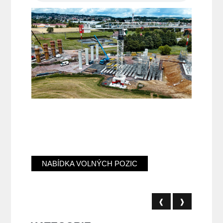
NABÍDKA VOLNÝCH POZIC
❰
❱