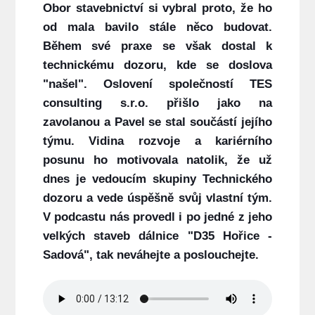
Obor stavebnictví si vybral proto, že ho
od mala bavilo stále něco budovat.
Během své praxe se však dostal k
technickému dozoru, kde se doslova
"našel". Oslovení společností
TES
consulting s.r.o.
přišlo jako na
zavolanou a Pavel se stal součástí jejího
týmu. Vidina rozvoje a kariérního
posunu ho motivovala natolik, že už
dnes je
vedoucím skupiny Technického
dozoru
a vede úspěšně svůj vlastní tým.
V podcastu nás provedl i po jedné z jeho
velkých staveb dálnice
"D35 Hořice -
Sadová"
, tak neváhejte a poslouchejte.