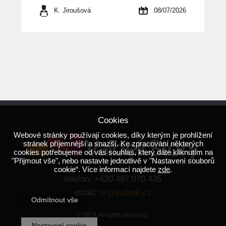
K. Jiroušová
08/07/2026
Cookies
Webové stránky používají cookies, díky kterým je prohlížení
stránek příjemnější a snazší. Ke zpracování některých
cookies potřebujeme od vás souhlas, který dáte kliknutím na
"Přijmout vše", nebo nastavte jednotlivě v "Nastavení souborů
cookie“. Více informací najdete
zde
.
telefon: +420 487 070 435
email:
hr@valbek.cz
Odmítnout vše
© 2024 All rights reserved.
Nastavení cookie