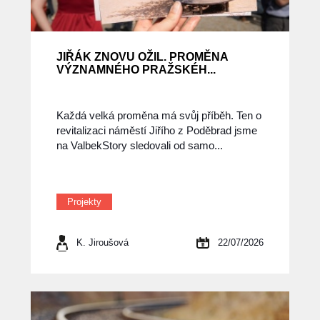
JIŘÁK ZNOVU OŽIL. PROMĚNA
VÝZNAMNÉHO PRAŽSKÉH...
Každá velká proměna má svůj příběh. Ten o
revitalizaci náměstí Jiřího z Poděbrad jsme
na ValbekStory sledovali od samo...
Projekty
K. Jiroušová
22/07/2026