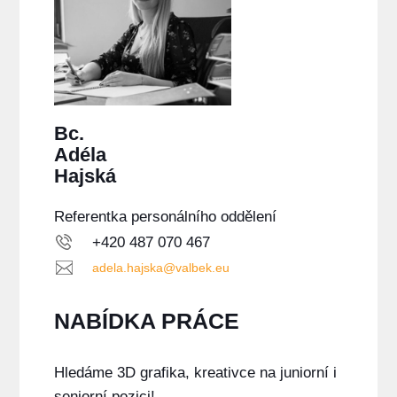
Bc.
Adéla
Hajská
Referentka personálního oddělení
+420 487 070 467
adela.hajska@valbek.eu
NABÍDKA PRÁCE
Hledáme 3D grafika, kreativce na juniorní i
seniorní pozici!