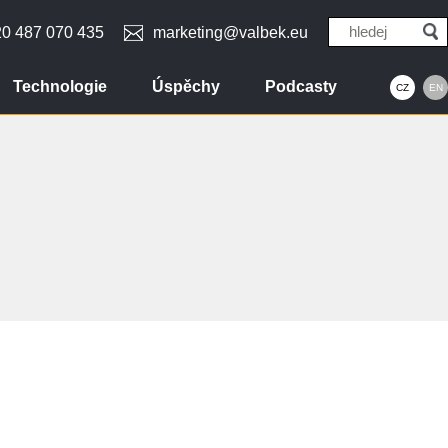
0 487 070 435
marketing@valbek.eu
Technologie
Úspěchy
Podcasty
CZ
EN