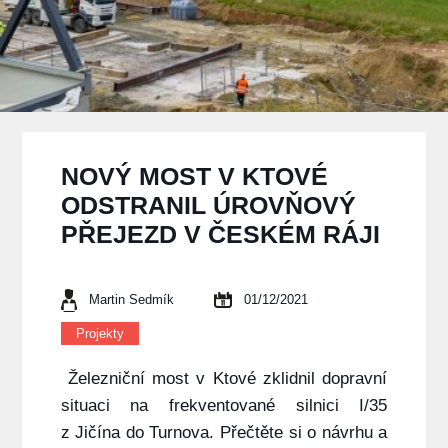
NOVÝ MOST V KTOVÉ
ODSTRANIL ÚROVŇOVÝ
PŘEJEZD V ČESKÉM RÁJI
Martin Sedmík
01/12/2021
Projekty
Železniční most v Ktové zklidnil dopravní
situaci na frekventované silnici I/35
z Jičína do Turnova. Přečtěte si o návrhu a