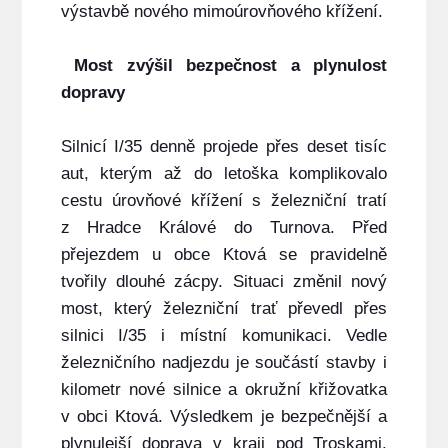
výstavbě nového mimoúrovňového křížení.
Most zvýšil bezpečnost a plynulost
dopravy
Silnicí I/35 denně projede přes deset tisíc
aut, kterým až do letoška komplikovalo
cestu úrovňové křížení s železniční tratí
z Hradce Králové do Turnova. Před
přejezdem u obce Ktová se pravidelně
tvořily dlouhé zácpy. Situaci změnil nový
most, který železniční trať převedl přes
silnici I/35 i místní komunikaci. Vedle
železničního nadjezdu je součástí stavby i
kilometr nové silnice a okružní křižovatka
v obci Ktová. Výsledkem je bezpečnější a
plynulejší doprava v kraji pod Troskami.