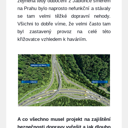
zejména tedy odbočení z Jablonce směrem
na Prahu bylo naprosto nefunkční a stávaly
se tam velmi těžké dopravní nehody.
Všichni to dobře víme, že velmi často tam
byl zastavený provoz na celé této
křižovatce vzhledem k haváriím.
A co všechno musel projekt na zajištění
bezpečnosti dopravy vyřešit a jak dlouho