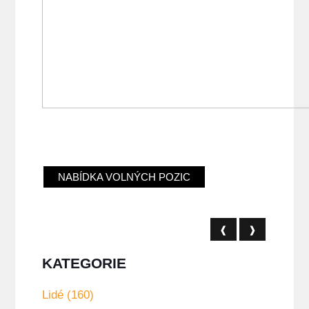
NABÍDKA VOLNÝCH POZIC
❰
❱
KATEGORIE
Lidé (160)