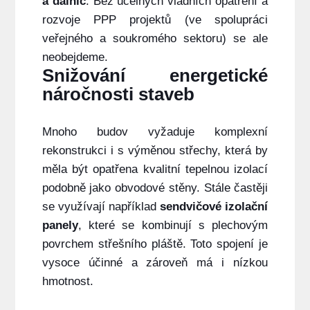
a dálnic
. Bez účelných vládních opatření a
rozvoje PPP projektů (ve spolupráci
veřejného a soukromého sektoru) se ale
neobejdeme.
Snižování energetické
náročnosti staveb
Mnoho budov vyžaduje komplexní
rekonstrukci i s výměnou střechy, která by
měla být opatřena kvalitní tepelnou izolací
podobně jako obvodové stěny. Stále častěji
se využívají například
sendvičové izolační
panely
, které se kombinují s plechovým
povrchem střešního pláště. Toto spojení je
vysoce účinné a zároveň má i nízkou
hmotnost.