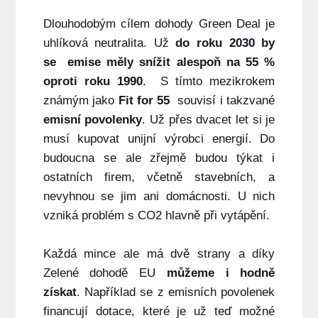
Dlouhodobým cílem dohody Green Deal je
uhlíková neutralita. Už
do roku 2030 by
se emise měly snížit alespoň na 55 %
oproti roku 1990
. S tímto mezikrokem
známým jako
Fit for 55
souvisí i takzvané
emisní povolenky
. Už přes dvacet let si je
musí kupovat unijní výrobci energií. Do
budoucna se ale zřejmě budou týkat i
ostatních firem, včetně stavebních, a
nevyhnou se jim ani domácnosti. U nich
vzniká problém s CO2 hlavně při vytápění.
Každá mince ale má dvě strany a díky
Zelené dohodě EU
můžeme i hodně
získat
. Například se z emisních povolenek
financují dotace, které je už teď možné