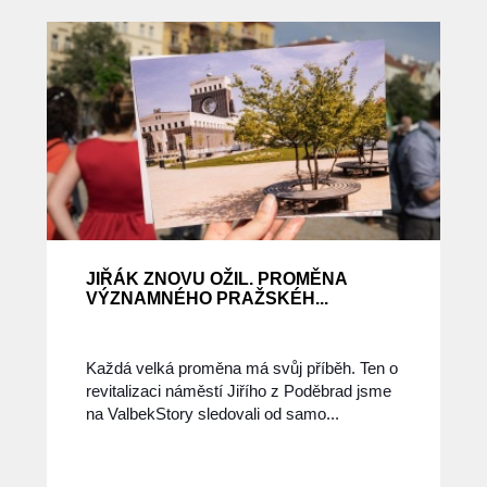
JIŘÁK ZNOVU OŽIL. PROMĚNA
VÝZNAMNÉHO PRAŽSKÉH...
Každá velká proměna má svůj příběh. Ten o
revitalizaci náměstí Jiřího z Poděbrad jsme
na ValbekStory sledovali od samo...