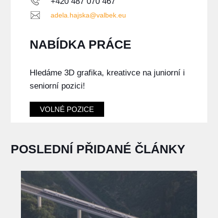
+420 487 070 467
adela.hajska@valbek.eu
NABÍDKA PRÁCE
Hledáme 3D grafika, kreativce na juniorní i
seniorní pozici!
VOLNÉ POZICE
POSLEDNÍ PŘIDANÉ ČLÁNKY