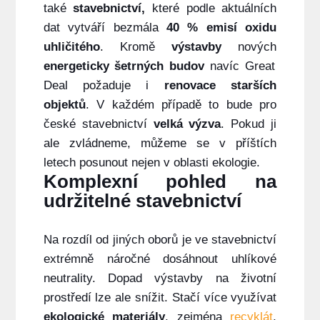
také
stavebnictví,
které podle aktuálních
dat vytváří bezmála
40 % emisí oxidu
uhličitého
. Kromě
výstavby
nových
energeticky šetrných budov
navíc Great
Deal požaduje i
renovace starších
objektů
. V každém případě to bude pro
české stavebnictví
velká výzva
. Pokud ji
ale zvládneme, můžeme se v příštích
letech posunout nejen v oblasti ekologie.
Komplexní pohled na
udržitelné stavebnictví
Na rozdíl od jiných oborů je ve stavebnictví
extrémně náročné dosáhnout uhlíkové
neutrality.
Dopad výstavby na životní
prostředí lze ale snížit.
Stačí více využívat
ekologické materiály
, zejména
recyklát
,