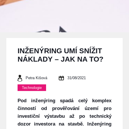
INŽENÝRING UMÍ SNÍŽIT
NÁKLADY – JAK NA TO?
Petra Kišová
31/08/2021
Technologie
Pod inženýring spadá celý komplex
činností od prověřování území pro
investiční výstavbu až po technický
dozor investora na stavbě. Inženýring