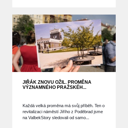
JIŘÁK ZNOVU OŽIL. PROMĚNA
VÝZNAMNÉHO PRAŽSKÉH...
Každá velká proměna má svůj příběh. Ten o
revitalizaci náměstí Jiřího z Poděbrad jsme
na ValbekStory sledovali od samo...