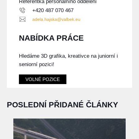
Referentka personálního oddělení
+420 487 070 467
adela.hajska@valbek.eu
NABÍDKA PRÁCE
Hledáme 3D grafika, kreativce na juniorní i
seniorní pozici!
VOLNÉ POZICE
POSLEDNÍ PŘIDANÉ ČLÁNKY