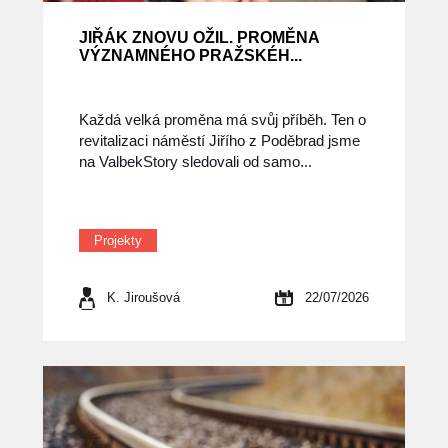
JIŘÁK ZNOVU OŽIL. PROMĚNA
VÝZNAMNÉHO PRAŽSKÉH...
Každá velká proměna má svůj příběh. Ten o
revitalizaci náměstí Jiřího z Poděbrad jsme
na ValbekStory sledovali od samo...
Projekty
K. Jiroušová
22/07/2026