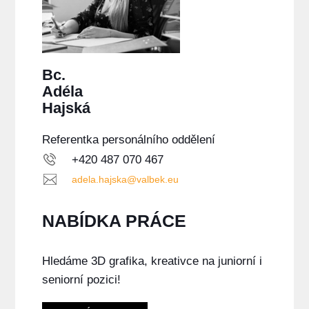
Bc.
Adéla
Hajská
Referentka personálního oddělení
+420 487 070 467
adela.hajska@valbek.eu
NABÍDKA PRÁCE
Hledáme 3D grafika, kreativce na juniorní i
seniorní pozici!