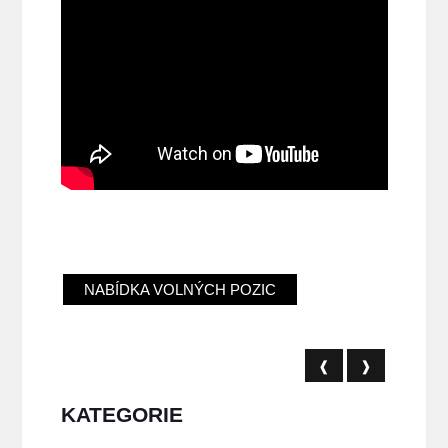
NABÍDKA VOLNÝCH POZIC
❰
❱
KATEGORIE