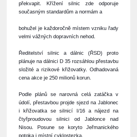
překvapit. Křížení silnic zde odporuje
současným standardům a normám a
bohužel je každoročně místem vzniku řady
velmi vážných dopravních nehod.
Ředitelství silnic a dálnic (ŘSD) proto
plánuje na dálnici D 35 rozsáhlou přestavbu
složité a rizikové křižovatky. Odhadovaná
cena akce je 250 milionů korun.
Podle plánů se narovná celá zatáčka v
údolí, přestavbou projde sjezd na Jablonec
i křižovatka se silnicí I/16 a nájezd na
čtyřproudovou silnici od Jablonce nad
Nisou. Posune se koryto Jeřmanického
potoka i místní cyklostezka.