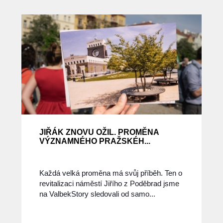
JIŘÁK ZNOVU OŽIL. PROMĚNA
VÝZNAMNÉHO PRAŽSKÉH...
Každá velká proměna má svůj příběh. Ten o
revitalizaci náměstí Jiřího z Poděbrad jsme
na ValbekStory sledovali od samo...