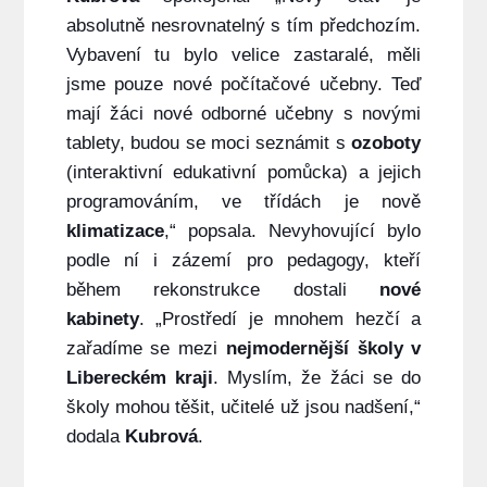
absolutně nesrovnatelný s tím předchozím.
Vybavení tu bylo velice zastaralé, měli
jsme pouze nové počítačové učebny. Teď
mají žáci nové odborné učebny s novými
tablety, budou se moci seznámit s
ozoboty
(interaktivní edukativní pomůcka) a jejich
programováním, ve třídách je nově
klimatizace
,“ popsala. Nevyhovující bylo
podle ní i zázemí pro pedagogy, kteří
během rekonstrukce dostali
nové
kabinety
. „Prostředí je mnohem hezčí a
zařadíme se mezi
nejmodernější školy v
Libereckém kraji
. Myslím, že žáci se do
školy mohou těšit, učitelé už jsou nadšení,“
dodala
Kubrová
.