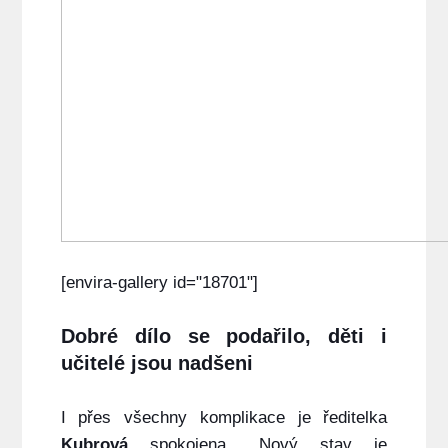
[envira-gallery id="18701"]
Dobré dílo se podařilo, děti i
učitelé jsou nadšeni
I přes všechny komplikace je ředitelka
Kubrová
spokojena. „Nový stav je