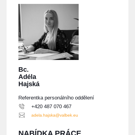
Bc.
Adéla
Hajská
Referentka personálního oddělení
+420 487 070 467
adela.hajska@valbek.eu
NABÍDKA PRÁCE