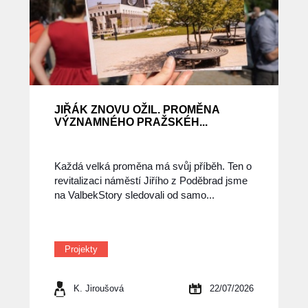
JIŘÁK ZNOVU OŽIL. PROMĚNA
VÝZNAMNÉHO PRAŽSKÉH...
Každá velká proměna má svůj příběh. Ten o
revitalizaci náměstí Jiřího z Poděbrad jsme
na ValbekStory sledovali od samo...
Projekty
K. Jiroušová
22/07/2026