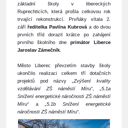
základní školy v libereckých
Ruprechticích, která prošla celkovou rok
trvající rekonstrukcí.
Prvňáky vítala 2.
září
ředitelka
Pavlína Kubrová
a do dvou
prvních tříd dorazil krátce po zahájení
prvního školního dne
primátor Liberce
Jaroslav Zámečník
.
Město Liberec převzetím stavby školy
ukončilo realizaci celkem tří dotačních
projektů pod názvy
„Zvýšení kvality
vzdělávání ZŠ náměstí Míru“
,
„5.1a
Snížení energetické náročnosti ZŠ náměstí
Míru“
a
„5.1b Snížení energetické
náročnosti ZŠ náměstí Míru“
.