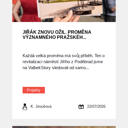
JIŘÁK ZNOVU OŽIL. PROMĚNA
VÝZNAMNÉHO PRAŽSKÉH...
Každá velká proměna má svůj příběh. Ten o
revitalizaci náměstí Jiřího z Poděbrad jsme
na ValbekStory sledovali od samo...
Projekty
K. Jiroušová
22/07/2026