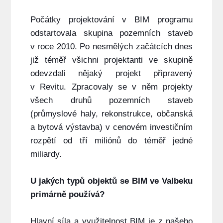
Počátky projektování v BIM programu
odstartovala skupina pozemních staveb
v roce 2010. Po nesmělých začátcích dnes
již téměř všichni projektanti ve skupině
odevzdali nějaký projekt připravený
v Revitu. Zpracovaly se v něm projekty
všech druhů pozemních staveb
(průmyslové haly, rekonstrukce, občanská
a bytová výstavba) v cenovém investičním
rozpětí od tří miliónů do téměř jedné
miliardy.
U jakých typů objektů se BIM ve Valbeku
primárně používá?
Hlavní síla a využitelnost BIM je z našeho