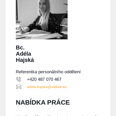
Bc.
Adéla
Hajská
Referentka personálního oddělení
+420 487 070 467
adela.hajska@valbek.eu
NABÍDKA PRÁCE