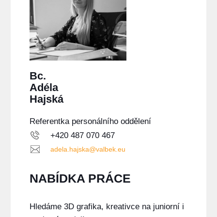
Bc.
Adéla
Hajská
Referentka personálního oddělení
+420 487 070 467
adela.hajska@valbek.eu
NABÍDKA PRÁCE
Hledáme 3D grafika, kreativce na juniorní i