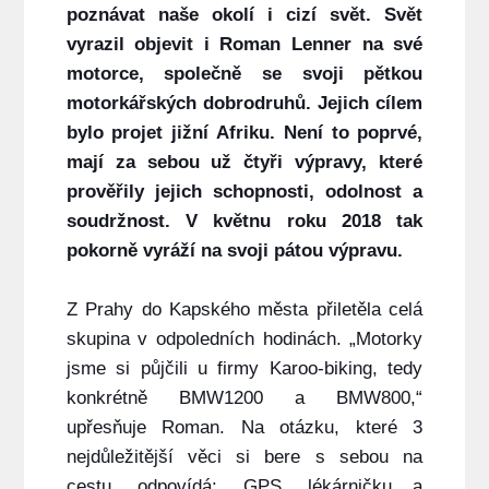
poznávat naše okolí i cizí svět. Svět
vyrazil objevit i Roman Lenner na své
motorce, společně se svoji pětkou
motorkářských dobrodruhů. Jejich cílem
bylo projet jižní Afriku. Není to poprvé,
mají za sebou už čtyři výpravy, které
prověřily jejich schopnosti, odolnost a
soudržnost. V květnu roku 2018 tak
pokorně vyráží na svoji pátou výpravu.
Z Prahy do Kapského města přiletěla celá
skupina v odpoledních hodinách. „Motorky
jsme si půjčili u firmy Karoo-biking, tedy
konkrétně BMW1200 a BMW800,“
upřesňuje Roman. Na otázku, které 3
nejdůležitější věci si bere s sebou na
cestu, odpovídá: „GPS, lékárničku a