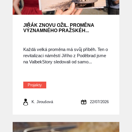
JIŘÁK ZNOVU OŽIL. PROMĚNA
VÝZNAMNÉHO PRAŽSKÉH...
Každá velká proměna má svůj příběh. Ten o
revitalizaci náměstí Jiřího z Poděbrad jsme
na ValbekStory sledovali od samo...
Projekty
K. Jiroušová
22/07/2026