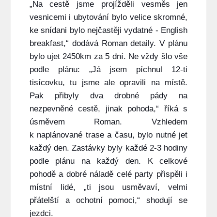
„Na cestě jsme projížděli vesměs jen
vesnicemi i ubytování bylo velice skromné,
ke snídani bylo nejčastěji vydatné - English
breakfast,“ dodává Roman detaily. V plánu
bylo ujet 2450km za 5 dní. Ne vždy šlo vše
podle plánu: „Já jsem píchnul 12-ti
tisícovku, tu jsme ale opravili na místě.
Pak přibyly dva drobné pády na
nezpevněné cestě, jinak pohoda,“ říká s
úsměvem Roman. Vzhledem
k naplánované trase a času, bylo nutné jet
každý den. Zastávky byly každé 2-3 hodiny
podle plánu na každý den. K celkové
pohodě a dobré náladě celé party přispěli i
místní lidé, „ti jsou usměvaví, velmi
přátelští a ochotní pomoci,“ shodují se
jezdci.