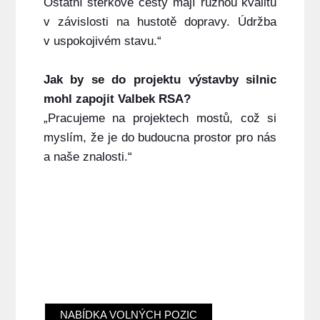
Ostatní štěrkové cesty mají různou kvalitu
v závislosti na hustotě dopravy. Údržba
v uspokojivém stavu.“
Jak by se do projektu výstavby silnic
mohl zapojit Valbek RSA?
„Pracujeme na projektech mostů, což si
myslím, že je do budoucna prostor pro nás
a naše znalosti.“
NABÍDKA VOLNÝCH POZIC