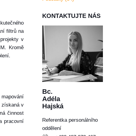
KONTAKTUJTE NÁS
skutečného
í filtrů na
projekty v
BIM. Kromě
lení.
Bc.
u mapování
Adéla
a získaná v
Hajská
ná činnost
Referentka personálního
a pracovní
oddělení