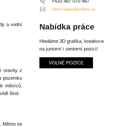
+420 487 070 467
adela.hajska@valbek.eu
ady a vodní
Nabídka práce
Hledáme 3D grafika, kreativce
na juniorní i seniorní pozici!
VOLNÉ POZICE
é stavby z
na pozemku
ár měsíců.
avbě škol.
i. Město se