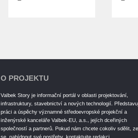
O PROJEKTU
Valbek Story je informační portál v oblasti projektování,
infrastruktury, stavebnictví a nových technologií. Představu
práci a úspěchy významné středoevropské projekční a
inženýrské kanceláře Valbek-EU, a.s., jejích dceřiných
společností a partnerů. Pokud nám chcete cokoliv sdělit, ze
se, nabídnout své postřehy, kontaktujte redakci.