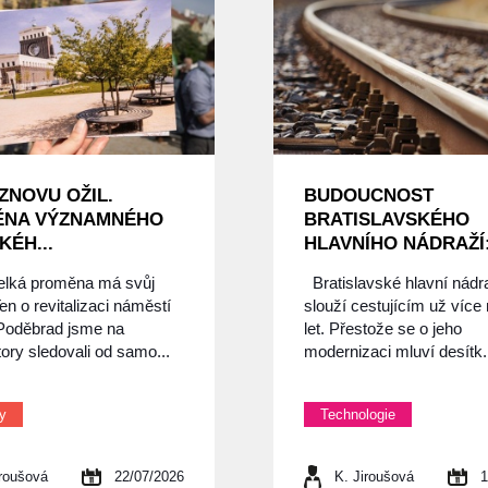
ZNOVU OŽIL.
BUDOUCNOST
ĚNA VÝZNAMNÉHO
BRATISLAVSKÉHO
KÉH...
HLAVNÍHO NÁDRAŽÍ: 
elká proměna má svůj
Bratislavské hlavní nádr
en o revitalizaci náměstí
slouží cestujícím už více
 Poděbrad jsme na
let. Přestože se o jeho
ory sledovali od samo...
modernizaci mluví desítk.
ty
Technologie
iroušová
22/07/2026
K. Jiroušová
1