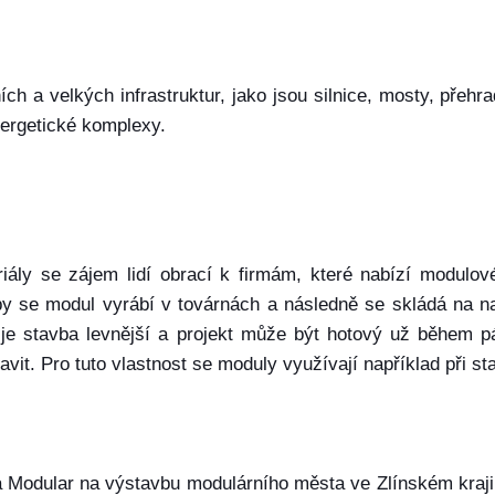
ch a velkých infrastruktur, jako jsou silnice, mosty, přehr
nergetické komplexy.
ály se zájem lidí obrací k firmám, které nabízí modulov
vby se modul vyrábí v továrnách a následně se skládá na 
 je stavba levnější a projekt může být hotový už během p
it. Pro tuto vlastnost se moduly využívají například při st
ma Modular na výstavbu modulárního města ve Zlínském kraj